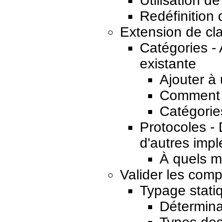
Utilisation d
Redéfinition 
Extension de cl
Catégories -
existante
Ajouter à
Comment s
Catégorie
Protocoles - 
d'autres imp
À quels mo
Valider les com
Typage stati
Détermina