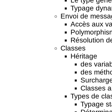
Le type géné
Typage dyna
Envoi de messa
Accès aux va
Polymorphis
Résolution d
Classes
Héritage
des variab
des méth
Surcharg
Classes a
Types de cla
Typage st