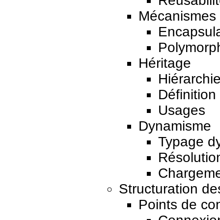
Réusabili
Mécanismes d
Encapsula
Polymorp
Héritage
Hiérarchi
Définitio
Usages
Dynamisme
Typage d
Résolutio
Chargeme
Structuration d
Points de co